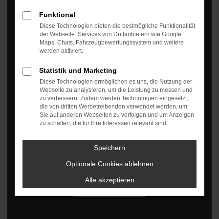
Funktional
Diese Technologien bieten die bestmögliche Funktionalität
der Webseite. Services von Drittanbietern wie Google
Maps, Chats, Fahrzeugbewertungssystem und weitere
werden aktiviert.
Statistik und Marketing
Diese Technologien ermöglichen es uns, die Nutzung der
Webseite zu analysieren, um die Leistung zu messen und
zu verbessern. Zudem werden Technologien eingesetzt,
die von dritten Werbetreibenden verwendet werden, um
Es wird versucht, Inhalte von
reseller.eln.de
zu
Sie auf anderen Webseiten zu verfolgen und um Anzeigen
laden. Dabei können Daten an Dritte
zu schalten, die für Ihre Interessen relevant sind.
weitergegeben werden. Wenn Sie damit
einverstanden sind, klicken Sie bitte auf
Speichern
"Bestätigen".
Optionale Cookies ablehnen
Bestätigen
Alle akzeptieren