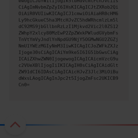
ewogICJuYW1lIjogIk5ldHdvcmtFcnJvciIs
CiAgImNvbmZpZyI6IHsKICAgICJtZXRob2Qi
OiAiR0VUIiwKICAgICJ1cmwiOiAiaHR0cHM6
Ly9hcGkueC5ha3MtcHJvZC5hdWRhcmlzLm5l
dC92MS9jbGllbnRzLzI1Mjkvd2Vic2l0ZS12
ZWhpY2xlcy80MzEwP2ZpZWxkPWludGVybmFs
TnVtYmVyJndlYnNpdGU9NjY5OGMwNGU2ZGZj
NmU1YWEzMGIyNmM3IiwKICAgICJoZWFkZXJz
Ijoge30sCiAgICAiYm9keSI6IG51bGwsCiAg
ICAiZXhwZWN0IjogewogICAgICAicmVzcG9u
c2VUeXBlIjogIiIKICAgIH0sCiAgICAidGlt
ZW91dCI6IDAsCiAgICAicHJvZ3Jlc3MiOiBu
dWxsLAogICAgInJpc2t5IjogZmFsc2UKICB9
Cn0=