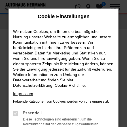
0
Zum
MENÜ
Hauptinhalt
Cookie Einstellungen
springen
Startseite
Fahrzeugangebote
Fahrzeug-Showroom
Wir nutzen Cookies, um Ihnen die bestmögliche
Nutzung unserer Webseite zu ermöglichen und unsere
Kommunikation mit Ihnen zu verbessern. Wir
Fehler: Network Error
berücksichtigen hierbei Ihre Präferenzen und
verarbeiten Daten für Marketing und Statistiken nur,
Beim Laden ist ein Fehler aufgetreten.
wenn Sie uns Ihre Einwilligung geben. Wenn Sie zu
einem späteren Zeitpunkt Ihre Meinung ändern, können
Hier sind ein paar Tipps, die dir helfen können:
Sie die Einwilligung jederzeit für die Zukunft widerrufen.
Weitere Informationen zum Umfang der
Überprüfe deine Firewall und deine
Datenverarbeitung finden Sie hier:
Internetverbindung.
Datenschutzerklärung
,
Cookie-Richtlinie
.
Laden andere Webseiten, zum Beispiel deine
Impressum
Suchmaschine?
Folgende Kategorien von Cookies werden von uns eingesetzt:
Prüfe deine Browsererweiterungen.
Manche Erweiterungen, wie Werbeblocker,
Essentiell
können das Laden bestimmter Seiten
Diese Technologien sind erforderlich, um die
verhindern. Funktioniert die Seite in einem
Kernfunktionalität der Webseite zu gewährleisten.