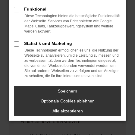
anderen Browser oder in einem privaten
Fenster?
Funktional
Diese Technologien bieten die bestmögliche Funktionalität
Starte dein Gerät neu.
der Webseite. Services von Drittanbietern wie Google
Das kann manchmal helfen, vorübergehende
Maps, Chats, Fahrzeugbewertungssystem und weitere
Probleme zu beheben.
werden aktiviert.
Stelle sicher, dass dein Browser und dein
Statistik und Marketing
Betriebssystem auf dem neuesten Stand
Diese Technologien ermöglichen es uns, die Nutzung der
sind.
Webseite zu analysieren, um die Leistung zu messen und
Veraltete Software birgt nicht nur ein
zu verbessern. Zudem werden Technologien eingesetzt,
Sicherheitsrisiko, sondern kann auch dazu
die von dritten Werbetreibenden verwendet werden, um
Sie auf anderen Webseiten zu verfolgen und um Anzeigen
führen, dass bestimmte Funktionen nicht mehr
zu schalten, die für Ihre Interessen relevant sind.
unterstützt werden.
Wende dich an den Webseitenbetreiber.
Speichern
Wenn du alle oben genannten Schritte versucht
hast, kontaktiere uns bitte. Wir werden
Optionale Cookies ablehnen
versuchen, das Problem zu beheben. Du kannst
Alle akzeptieren
uns diesen Text schicken, um uns bei der
Fehlersuche zu unterstützen: