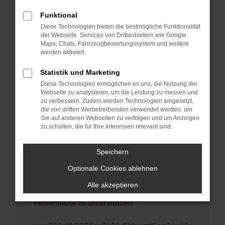
anderen Browser oder in einem privaten
Fenster?
Funktional
Diese Technologien bieten die bestmögliche Funktionalität
Starte dein Gerät neu.
der Webseite. Services von Drittanbietern wie Google
Das kann manchmal helfen, vorübergehende
Maps, Chats, Fahrzeugbewertungssystem und weitere
Probleme zu beheben.
werden aktiviert.
Stelle sicher, dass dein Browser und dein
Statistik und Marketing
Betriebssystem auf dem neuesten Stand
Diese Technologien ermöglichen es uns, die Nutzung der
sind.
Webseite zu analysieren, um die Leistung zu messen und
Veraltete Software birgt nicht nur ein
zu verbessern. Zudem werden Technologien eingesetzt,
Sicherheitsrisiko, sondern kann auch dazu
die von dritten Werbetreibenden verwendet werden, um
Sie auf anderen Webseiten zu verfolgen und um Anzeigen
führen, dass bestimmte Funktionen nicht mehr
zu schalten, die für Ihre Interessen relevant sind.
unterstützt werden.
Wende dich an den Webseitenbetreiber.
Speichern
Wenn du alle oben genannten Schritte versucht
hast, kontaktiere uns bitte. Wir werden
Optionale Cookies ablehnen
versuchen, das Problem zu beheben. Du kannst
Alle akzeptieren
uns diesen Text schicken, um uns bei der
Fehlersuche zu unterstützen: