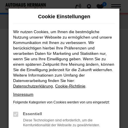
0
Zum
MENÜ
Hauptinhalt
Cookie Einstellungen
springen
Startseite
Fahrzeugangebote
Fahrzeug-Showroom
Wir nutzen Cookies, um Ihnen die bestmögliche
Nutzung unserer Webseite zu ermöglichen und unsere
Kommunikation mit Ihnen zu verbessern. Wir
Fehler: Network Error
berücksichtigen hierbei Ihre Präferenzen und
verarbeiten Daten für Marketing und Statistiken nur,
Beim Laden ist ein Fehler aufgetreten.
wenn Sie uns Ihre Einwilligung geben. Wenn Sie zu
einem späteren Zeitpunkt Ihre Meinung ändern, können
Hier sind ein paar Tipps, die dir helfen können:
Sie die Einwilligung jederzeit für die Zukunft widerrufen.
Weitere Informationen zum Umfang der
Überprüfe deine Firewall und deine
Datenverarbeitung finden Sie hier:
Internetverbindung.
Datenschutzerklärung
,
Cookie-Richtlinie
.
Laden andere Webseiten, zum Beispiel deine
Impressum
Suchmaschine?
Folgende Kategorien von Cookies werden von uns eingesetzt:
Prüfe deine Browsererweiterungen.
Manche Erweiterungen, wie Werbeblocker,
Essentiell
können das Laden bestimmter Seiten
Diese Technologien sind erforderlich, um die
verhindern. Funktioniert die Seite in einem
Kernfunktionalität der Webseite zu gewährleisten.