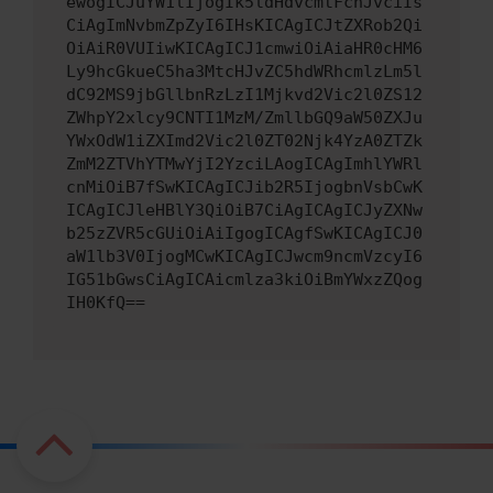
ewogICJuYW1lIjogIk5ldHdvcmtFcnJvciIs
CiAgImNvbmZpZyI6IHsKICAgICJtZXRob2Qi
OiAiR0VUIiwKICAgICJ1cmwiOiAiaHR0cHM6
Ly9hcGkueC5ha3MtcHJvZC5hdWRhcmlzLm5l
dC92MS9jbGllbnRzLzI1Mjkvd2Vic2l0ZS12
ZWhpY2xlcy9CNTI1MzM/ZmllbGQ9aW50ZXJu
YWxOdW1iZXImd2Vic2l0ZT02Njk4YzA0ZTZk
ZmM2ZTVhYTMwYjI2YzciLAogICAgImhlYWRl
cnMiOiB7fSwKICAgICJib2R5IjogbnVsbCwK
ICAgICJleHBlY3QiOiB7CiAgICAgICJyZXNw
b25zZVR5cGUiOiAiIgogICAgfSwKICAgICJ0
aW1lb3V0IjogMCwKICAgICJwcm9ncmVzcyI6
IG51bGwsCiAgICAicmlza3kiOiBmYWxzZQog
IH0KfQ==